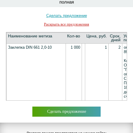
полная
Сделать предложение
Раскрыть все предложения
Наименование метиза
Кол-во
Цена, руб.
Срок,
Усло
дней
пост
Заклепка DIN 661 2,0-10
1 000
1
2
orde
8921
Комм
ООО
"ПР
orde
СПБ,
Пред
100%
дост
счет
Сделать предложение