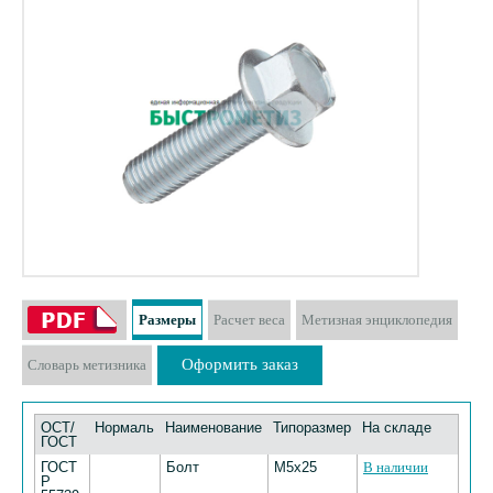
Размеры
Расчет веса
Метизная энциклопедия
Оформить заказ
Словарь метизника
ОСТ/
Нормаль
Наименование
Типоразмер
На складе
ГОСТ
ГОСТ
Болт
М5х25
В наличии
Р