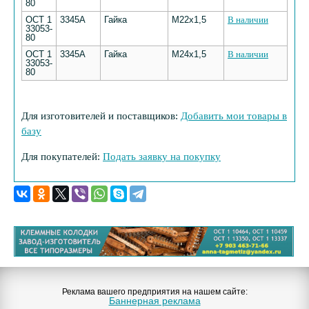
80
ОСТ 1
3345А
Гайка
М22х1,5
В наличии
33053-
80
ОСТ 1
3345А
Гайка
М24х1,5
В наличии
33053-
80
Для изготовителей и поставщиков:
Добавить мои товары в
базу
Для покупателей:
Подать заявку на покупку
Реклама вашего предприятия на нашем сайте:
Баннерная реклама