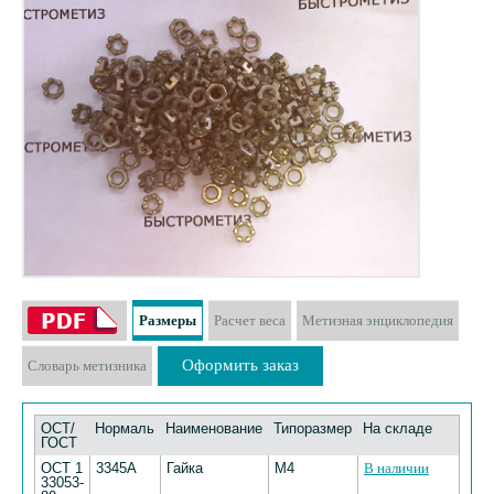
Размеры
Расчет веса
Метизная энциклопедия
Оформить заказ
Словарь метизника
ОСТ/
Нормаль
Наименование
Типоразмер
На складе
ГОСТ
ОСТ 1
3345А
Гайка
М4
В наличии
33053-