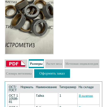
Размеры
Расчет веса
Метизная энциклопедия
Оформить заказ
Словарь метизника
ОСТ/
Нормаль
Наименование
Типоразмер
На складе
ГОСТ
ОСТ 1
Гайка
1
В наличии
10598-
81