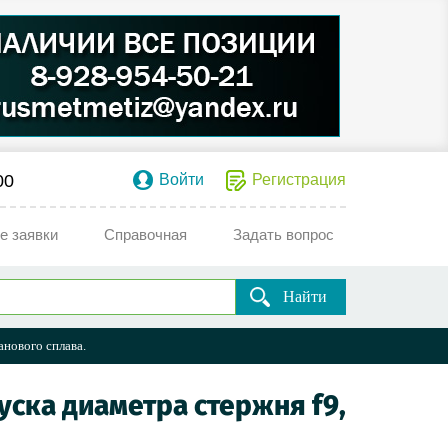
00
Войти
Регистрация
е заявки
Справочная
Задать вопрос
Найти
анового сплава.
уска диаметра стержня f9,