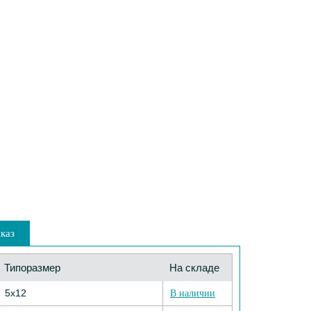
каз
Типоразмер
На складе
5х12
В наличии