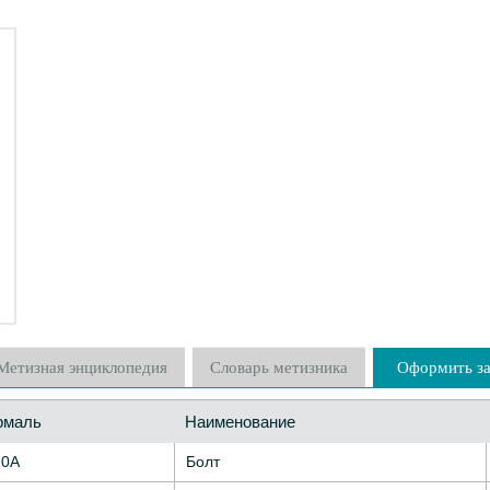
Метизная энциклопедия
Словарь метизника
Оформить за
рмаль
Наименование
10А
Болт