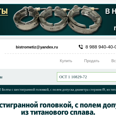
8 988 940-40-
bistrometiz@yandex.ru
Купить
Продать
Вс
ум
 Болты с шестигранной головкой, с полем допуска диаметра стержня f9, из тит
естигранной головкой, с полем доп
из титанового сплава.