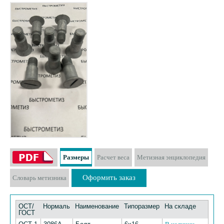
Размеры
Расчет веса
Метизная энциклопедия
Оформить заказ
Словарь метизника
ОСТ/
Нормаль
Наименование
Типоразмер
На складе
ГОСТ