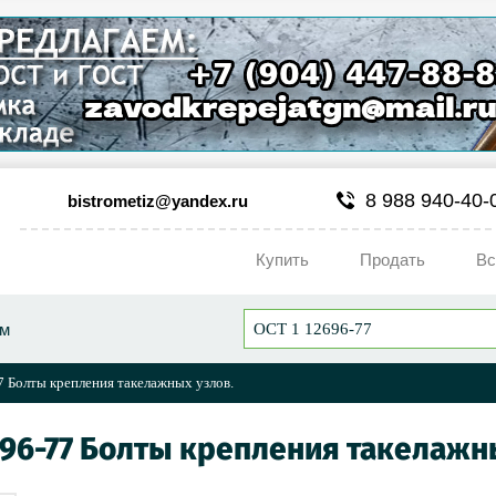
8 988 940-40-
bistrometiz@yandex.ru
Купить
Продать
Вс
ум
 Болты крепления такелажных узлов.
696-77 Болты крепления такелажн