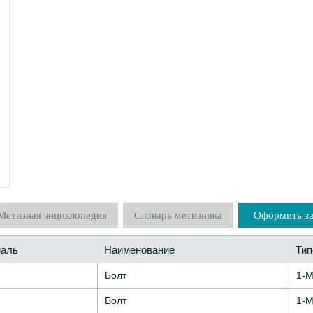
Метизная энциклопедия
Словарь метизника
Оформить за
аль
Наименование
Тип
Болт
1-М
Болт
1-М