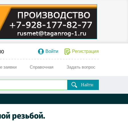
00
Войти
Регистрация
е заявки
Справочная
Задать вопрос
Найти
ной резьбой.