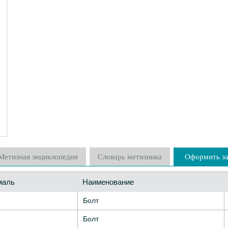
Метизная энциклопедия
Словарь метизника
Оформить за
маль
Наименование
Болт
Болт