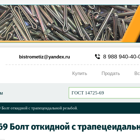
8 988 940-40-
bistrometiz@yandex.ru
Купить
Продать
Вс
ум
Болт откидной с трапецеидальной резьбой.
69 Болт откидной с трапецеидаль