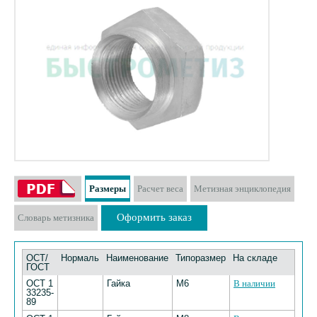
Размеры
Расчет веса
Метизная энциклопедия
Оформить заказ
Словарь метизника
ОСТ/
Нормаль
Наименование
Типоразмер
На складе
ГОСТ
ОСТ 1
Гайка
М6
В наличии
33235-
89