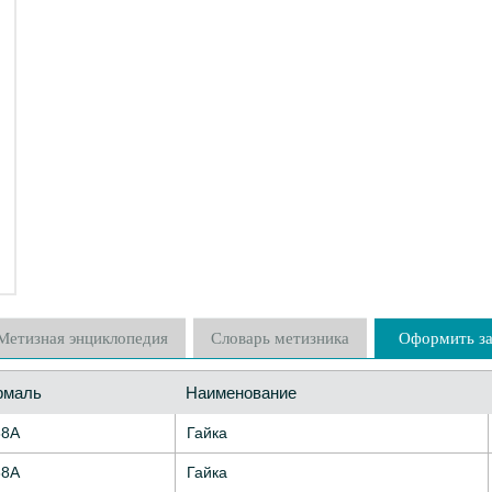
Метизная энциклопедия
Словарь метизника
Оформить за
рмаль
Наименование
88А
Гайка
88А
Гайка