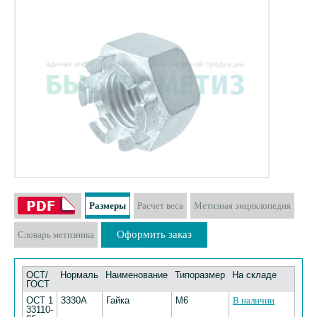
Размеры
Расчет веса
Метизная энциклопедия
Оформить заказ
Словарь метизника
ОСТ/
Нормаль
Наименование
Типоразмер
На складе
ГОСТ
ОСТ 1
3330А
Гайка
М6
В наличии
33110-