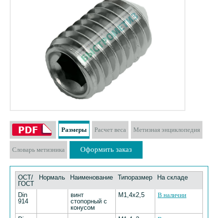
Размеры
Расчет веса
Метизная энциклопедия
Оформить заказ
Словарь метизника
ОСТ/
Нормаль
Наименование
Типоразмер
На складе
ГОСТ
Din
винт
М1,4х2,5
В наличии
914
стопорный с
конусом