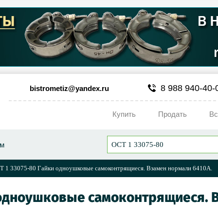
8 988 940-40-
bistrometiz@yandex.ru
Купить
Продать
Вс
ум
Т 1 33075-80 Гайки одноушковые самоконтрящиеся. Взамен нормали 6410А.
 одноушковые самоконтрящиеся. 