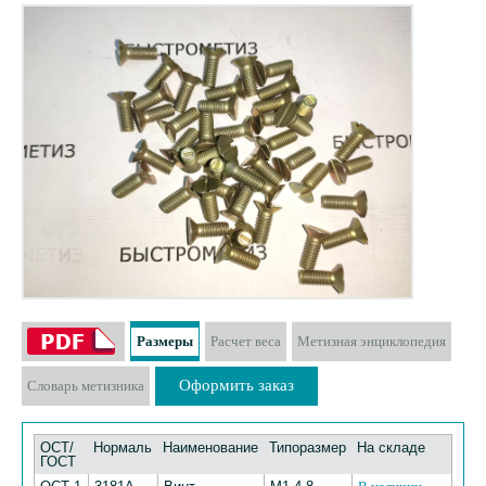
Размеры
Расчет веса
Метизная энциклопедия
Оформить заказ
Словарь метизника
ОСТ/
Нормаль
Наименование
Типоразмер
На складе
ГОСТ