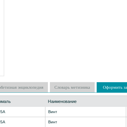
Метизная энциклопедия
Словарь метизника
Оформить за
рмаль
Наименование
35А
Винт
35А
Винт