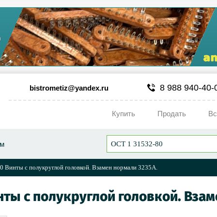
8 988 940-40-
bistrometiz@yandex.ru
Купить
Продать
Вс
ум
0 Винты с полукруглой головкой. Взамен нормали 3235А.
нты с полукруглой головкой. Вза