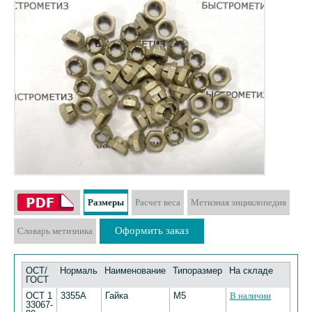
Размеры
Расчет веса
Метизная энциклопедия
Оформить заказ
Словарь метизника
ОСТ/
Нормаль
Наименование
Типоразмер
На складе
ГОСТ
ОСТ 1
3355А
Гайка
М5
В наличии
33067-