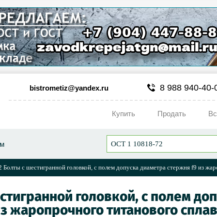
8 988 940-40-
bistrometiz@yandex.ru
Купить
Продать
Вс
ум
 Болты с шестигранной головкой, с полем допуска диаметра стержня f9 из жа
естигранной головкой, с полем до
з жаропрочного титанового спла