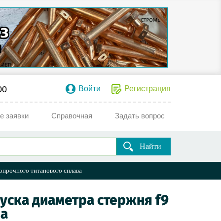
00
Войти
Регистрация
е заявки
Справочная
Задать вопрос
Найти
ропрочного титанового сплава
пуска диаметра стержня f9
ва