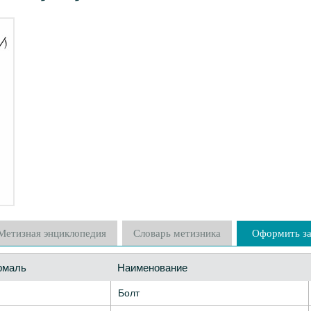
Метизная энциклопедия
Словарь метизника
Оформить за
рмаль
Наименование
Болт