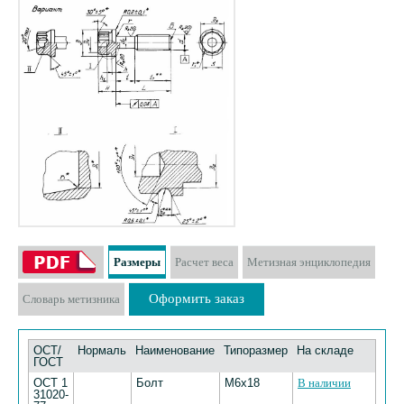
Размеры
Расчет веса
Метизная энциклопедия
Оформить заказ
Словарь метизника
ОСТ/
Нормаль
Наименование
Типоразмер
На складе
ГОСТ
ОСТ 1
Болт
M6х18
В наличии
31020-