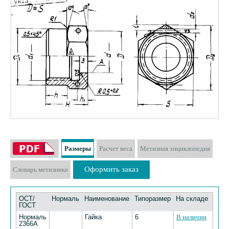
Размеры
Расчет веса
Метизная энциклопедия
Оформить заказ
Словарь метизника
ОСТ/
Нормаль
Наименование
Типоразмер
На складе
ГОСТ
Нормаль
Гайка
6
В наличии
2366А