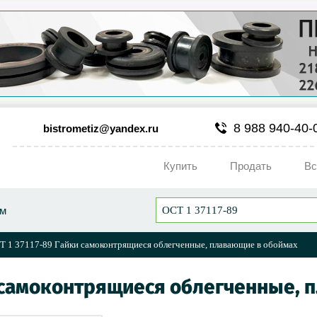
8 988 940-40-
bistrometiz@yandex.ru
Купить
Продать
Вс
ум
Т 1 37117-89 Гайки самоконтрящиеся облегченные, плавающие в обоймах
и самоконтрящиеся облегченные,