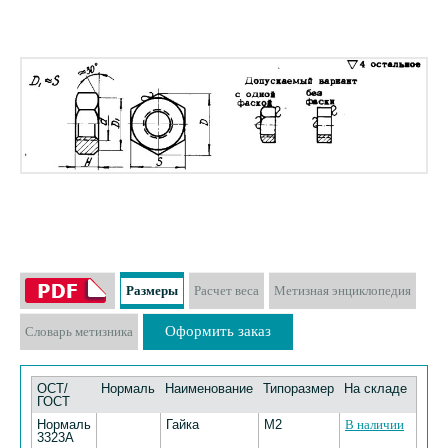
Размеры
Расчет веса
Метизная энциклопедия
Оформить заказ
Словарь метизника
ОСТ/
Нормаль
Наименование
Типоразмер
На складе
ГОСТ
Нормаль
Гайка
М2
В наличии
3323А