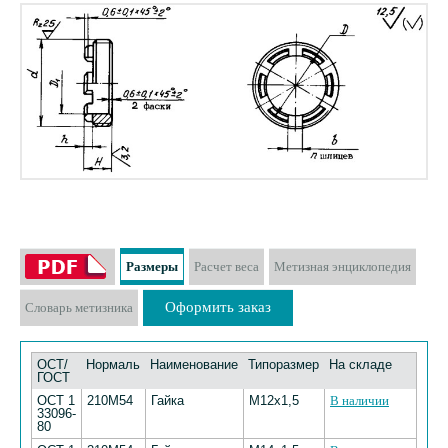
Размеры
Расчет веса
Метизная энциклопедия
Оформить заказ
Словарь метизника
ОСТ/
Нормаль
Наименование
Типоразмер
На складе
ГОСТ
ОСТ 1
210М54
Гайка
М12х1,5
В наличии
33096-
80