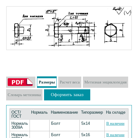
Размеры
Расчет веса
Метизная энциклопедия
Оформить заказ
Словарь метизника
ОСТ/
Нормаль
Наименование
Типоразмер
На складе
ГОСТ
Нормаль
Болт
5х14
В наличии
3009А
Нормаль
Болт
5х16
В наличии