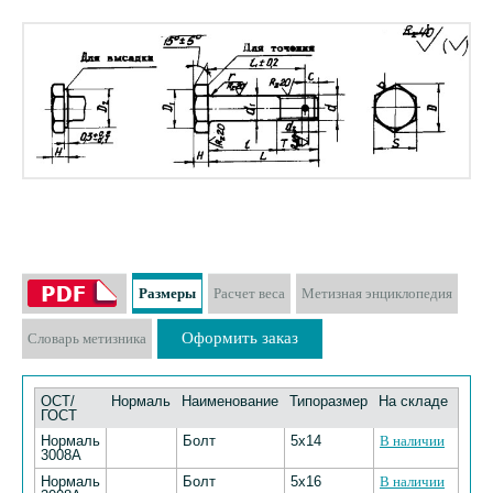
Размеры
Расчет веса
Метизная энциклопедия
Оформить заказ
Словарь метизника
ОСТ/
Нормаль
Наименование
Типоразмер
На складе
ГОСТ
Нормаль
Болт
5х14
В наличии
3008А
Нормаль
Болт
5х16
В наличии