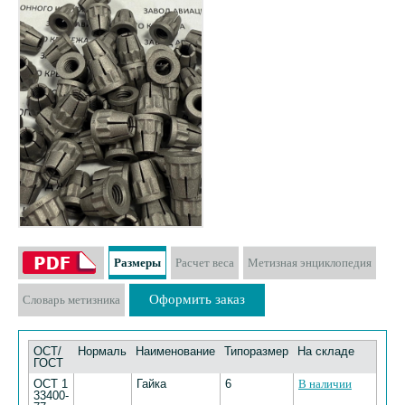
Размеры
Расчет веса
Метизная энциклопедия
Оформить заказ
Словарь метизника
ОСТ/
Нормаль
Наименование
Типоразмер
На складе
ГОСТ
ОСТ 1
Гайка
6
В наличии
33400-