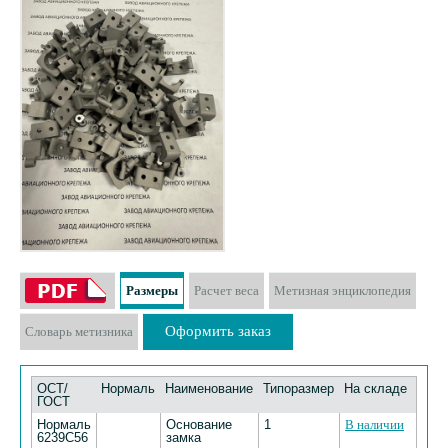
Размеры
Расчет веса
Метизная энциклопедия
Оформить заказ
Словарь метизника
ОСТ/
Нормаль
Наименование
Типоразмер
На складе
ГОСТ
Нормаль
Основание
1
В наличии
6239С56
замка