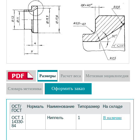
Размеры
Расчет веса
Метизная энциклопедия
Оформить заказ
Словарь метизника
ОСТ/
Нормаль
Наименование
Типоразмер
На складе
ГОСТ
ОСТ 1
Ниппель
1
В наличии
14330-
84