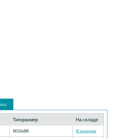
каз
Типоразмер
На складе
M10х86
В наличии