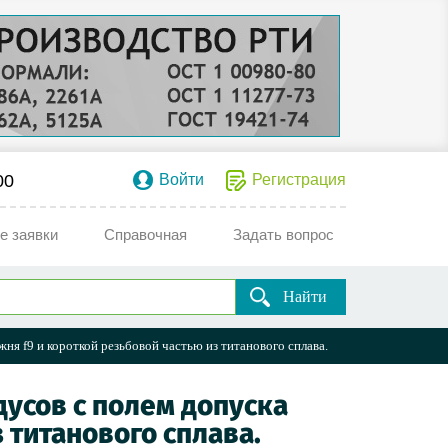
00
Войти
Регистрация
е заявки
Справочная
Задать вопрос
Найти
ня f9 и короткой резьбовой частью из титанового сплава.
дусов с полем допуска
 титанового сплава.