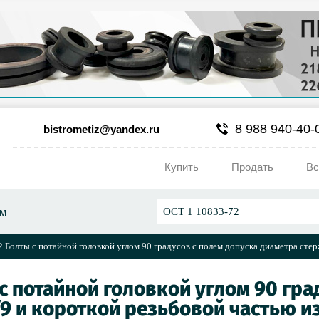
8 988 940-40-
bistrometiz@yandex.ru
Купить
Продать
Вс
ум
 Болты с потайной головкой углом 90 градусов с полем допуска диаметра стерж
 с потайной головкой углом 90 гра
9 и короткой резьбовой частью из