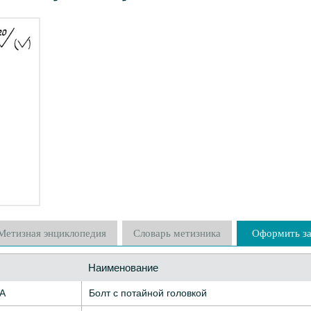
Метизная энциклопедия
Словарь метизника
Оформить за
Наименование
7А
Болт с потайной головкой