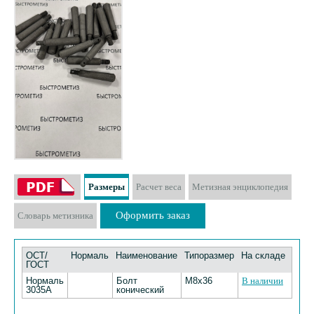
Размеры
Расчет веса
Метизная энциклопедия
Оформить заказ
Словарь метизника
ОСТ/
Нормаль
Наименование
Типоразмер
На складе
ГОСТ
Нормаль
Болт
M8x36
В наличии
3035А
конический