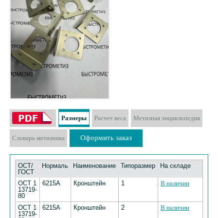
Размеры
Расчет веса
Метизная энциклопедия
Оформить заказ
Словарь метизника
ОСТ/
Нормаль
Наименование
Типоразмер
На складе
ГОСТ
ОСТ 1
6215А
Кронштейн
1
В наличии
13719-
80
ОСТ 1
6215А
Кронштейн
2
В наличии
13719-