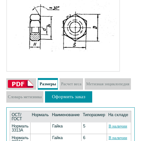
Размеры
Расчет веса
Метизная энциклопедия
Оформить заказ
Словарь метизника
ОСТ/
Нормаль
Наименование
Типоразмер
На складе
ГОСТ
Нормаль
Гайка
5
В наличии
3313А
Нормаль
Гайка
6
В наличии