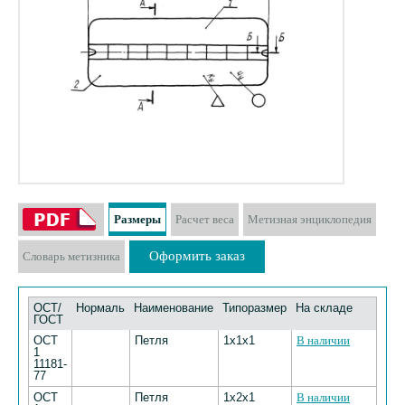
Размеры
Расчет веса
Метизная энциклопедия
Оформить заказ
Словарь метизника
ОСТ/
Нормаль
Наименование
Типоразмер
На складе
ГОСТ
ОСТ
Петля
1х1х1
В наличии
1
11181-
77
ОСТ
Петля
1х2х1
В наличии