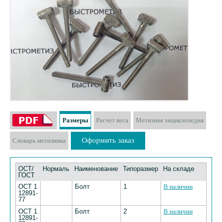
Размеры
Расчет веса
Метизная энциклопедия
Оформить заказ
Словарь метизника
ОСТ/
Нормаль
Наименование
Типоразмер
На складе
ГОСТ
ОСТ 1
Болт
1
В наличии
12891-
77
ОСТ 1
Болт
2
В наличии
12891-