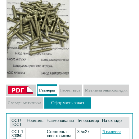
Размеры
Расчет веса
Метизная энциклопедия
Оформить заказ
Словарь метизника
ОСТ/
Нормаль
Наименование
Типоразмер
На складе
ГОСТ
ОСТ 1
Стержень с
3,5х27
В наличии
30050-
хвостовиком