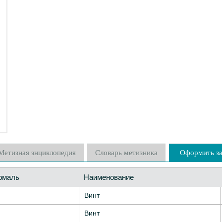
Метизная энциклопедия
Словарь метизника
Оформить за
рмаль
Наименование
Винт
Винт