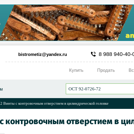
8 988 940-40-
bistrometiz@yandex.ru
Купить
Продать
Вс
ум
2 Винты с контровочным отверстием в цилиндрической головке
 с контровочным отверстием в ц