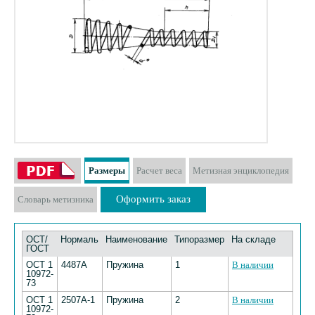
Размеры
Расчет веса
Метизная энциклопедия
Оформить заказ
Словарь метизника
ОСТ/
Нормаль
Наименование
Типоразмер
На складе
ГОСТ
ОСТ 1
4487А
Пружина
1
В наличии
10972-
73
ОСТ 1
2507А-1
Пружина
2
В наличии
10972-