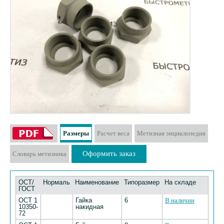
Размеры
Расчет веса
Метизная энциклопедия
Оформить заказ
Словарь метизника
ОСТ/
Нормаль
Наименование
Типоразмер
На складе
ГОСТ
ОСТ 1
Гайка
6
В наличии
10350-
накидная
72