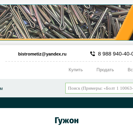
8 988 940-40-
bistrometiz@yandex.ru
Купить
Продать
Вс
ум
Гужон