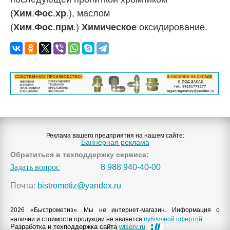
(
Хим
.
Фос
.
хр
.), маслом
(
Хим
.
Фос
.
прм
.)
Химическое
оксидирование.
Реклама вашего предприятия на нашем сайте:
Баннерная реклама
Обратиться в техподдержку сервиса:
Задать вопрос
8 988 940-40-00
Почта:
bistrometiz@yandex.ru
2026 «Быстрометиз». Мы не интернет-магазин. Информация о
наличии и стоимости продукции не является
публичной офертой
.
Разработка и техподдержка сайта
wiserv.ru