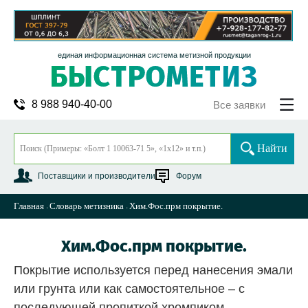
единая информационная система метизной продукции
8 988 940-40-00
Все заявки
Найти
Поставщики и производители
Форум
Главная
Словарь метизника
Хим.Фос.прм покрытие.
Хим.Фос.прм покрытие.
Покрытие используется перед нанесения эмали
или грунта или как самостоятельное – с
последующей пропиткой хромпиком